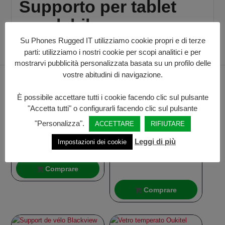
Supporto per tablet
regolabile
Su Phones Rugged IT utilizziamo cookie propri e di terze
parti: utilizziamo i nostri cookie per scopi analitici e per
mostrarvi pubblicità personalizzata basata su un profilo delle
vostre abitudini di navigazione.
Prodotti correlati
È possibile accettare tutti i cookie facendo clic sul pulsante
"Accetta tutti" o configurarli facendo clic sul pulsante
Custodia per cellulare
"Personalizza".
ACCETTARE
RIFIUTARE
orizzontale
8,98
€
Adattatore Blackview a
Leggi di più
Impostazioni dei cookie
TypeC
6,99
€
Comprare
Comprare