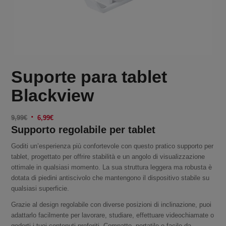
Suporte para tablet
Blackview
Il
Il
9,99
€
6,99
€
Supporto regolabile per tablet
prezzo
prezzo
originale
attuale
Goditi un’esperienza più confortevole con questo pratico supporto per
era:
è:
tablet, progettato per offrire stabilità e un angolo di visualizzazione
9,99€.
6,99€.
ottimale in qualsiasi momento. La sua struttura leggera ma robusta è
dotata di piedini antiscivolo che mantengono il dispositivo stabile su
qualsiasi superficie.
Grazie al design regolabile con diverse posizioni di inclinazione, puoi
adattarlo facilmente per lavorare, studiare, effettuare videochiamate o
goderti i tuoi contenuti preferiti. Compatto, portatile e facile da