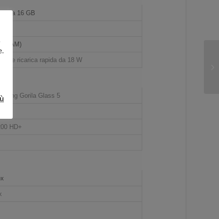
Fino a 16 GB
B
lo RAM)
e.
Ah e ricarica rapida da 18 W
orning Gorila Glass 5
iù
PS
200 HD+
px
x