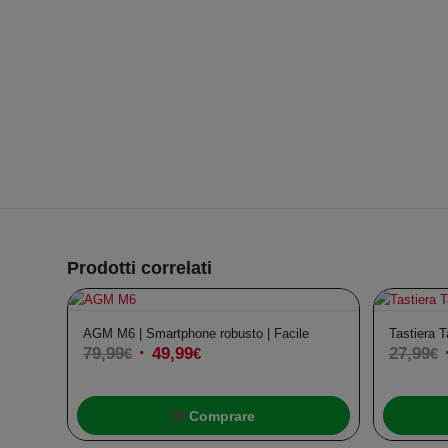
In offerta!
Prodotti correlati
AGM M6 | Smartphone robusto | Facile
Tastiera 
79,99
Il
49,99
Il
27,99
I
€
€
€
prezzo
prezzo
originale
attuale
o
Comprare
era:
è:
e