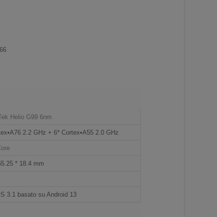
66
Tek Helio G99 6nm
tex•A76 2.2 GHz + 6* Cortex•A55 2.0 GHz
Core
65.25 * 18.4 mm
 3.1 basato su Android 13