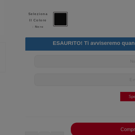
Seleziona
Il Colore
Nero
: Nero
ESAURITO! Ti avviseremo quan
Compr