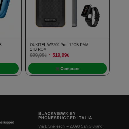
B
OUKITEL WP200 Pro | 72GB RAM
1TB ROM
899,99
Il
519,99
Il
€
€
prezzo
prezzo
originale
Comprare
attuale
era:
è:
899,99€.
519,99€.
BLACKVIEW® BY
PHONESRUGGED ITALIA
esrugged
Via Brunelleschi – 20098 San Giuliano