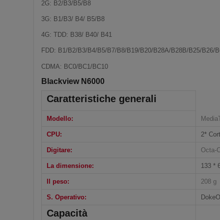
2G: B2/B3/B5/B8
3G: B1/B3/ B4/ B5/B8
4G: TDD: B38/ B40/ B41
FDD: B1/B2/B3/B4/B5/B7/B8/B19/B20/B28A/B28B/B25/B26/B
CDMA: BC0/BC1/BC10
Blackview N6000
Caratteristiche generali
Modello:
Media
CPU:
2* Cor
Digitare:
Octa-
La dimensione:
133 * 
Il peso:
208 g
S. Operativo:
DokeOS
Capacità