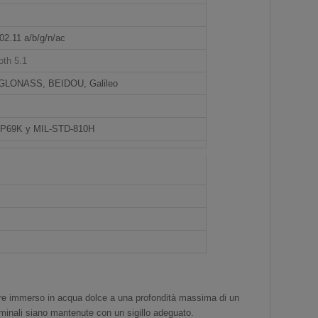
2.11 a/b/g/n/ac
oth 5.1
GLONASS, BEIDOU, Galileo
 IP69K y MIL-STD-810H
sere immerso in acqua dolce a una profondità massima di un
rminali siano mantenute con un sigillo adeguato.