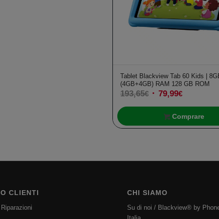
7,99€.
23,99€.
Tablet Blackview Tab 60 Kids | 8G
(4GB+4GB) RAM 128 GB ROM
193,65
Il
79,99
Il
€
€
prezzo
prezzo
originale
Comprare
attuale
era:
è:
193,65€.
79,99€.
IO CLIENTI
CHI SIAMO
 Riparazioni
Su di noi / Blackview® by Phon
Italia