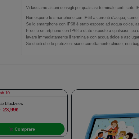
Vi lasciamo alcuni consigli per qualsiasi terminale certificato I
Non esporre lo smartphone con IP68 a correnti d’acqua, come 
Se lo smartphone con IP68 è stato esposto ad acqua dolce, as
E se lo smartphone con IP68 è stato esposto a qualsiasi tipo di
In offerta!
lavare immediatamente il terminale con acqua dolce e asciuga
Se dubiti che le protezioni siano correttamente chiuse, non bag
Tab Blackview
l
23,99
Il
€
prezzo
prezzo
riginale
attuale
Comprare
ra:
è: