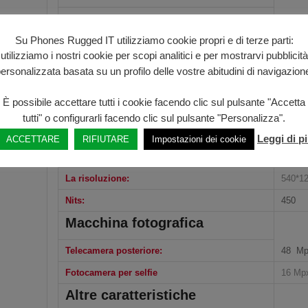
RAM:
8 GB 
Su Phones Rugged IT utilizziamo cookie propri e di terze parti:
ROM:
256 G
utilizziamo i nostri cookie per scopi analitici e per mostrarvi pubblicità
Estendibile:
Si (So
ersonalizzata basata su un profilo delle vostre abitudini di navigazion
Batteria:
3880 m
È possibile accettare tutti i cookie facendo clic sul pulsante "Accetta
Schermo
tutti" o configurarli facendo clic sul pulsante "Personalizza".
Il formato:
4.3″ C
Leggi di p
ACCETTARE
RIFIUTARE
Impostazioni dei cookie
Digitare:
LCD I
La risoluzione:
540*1
Nits:
450
Macchina fotografica
Telecamera posteriore:
48 M
Fotocamera per selfie
16 Mp
Altre caratteristiche