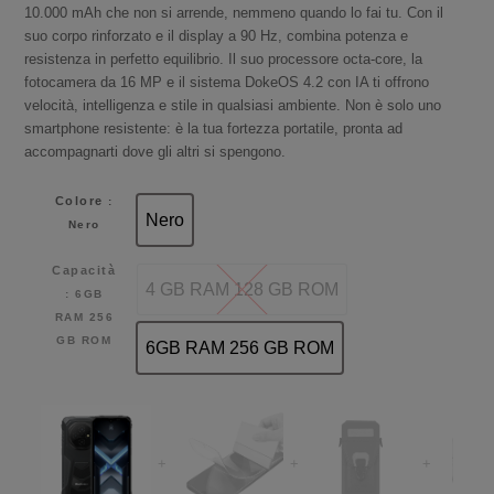
originale
attuale
10.000 mAh che non si arrende, nemmeno quando lo fai tu. Con il
era:
è:
suo corpo rinforzato e il display a 90 Hz, combina potenza e
189,99€.
169,99€.
resistenza in perfetto equilibrio. Il suo processore octa-core, la
fotocamera da 16 MP e il sistema DokeOS 4.2 con IA ti offrono
velocità, intelligenza e stile in qualsiasi ambiente. Non è solo uno
smartphone resistente: è la tua fortezza portatile, pronta ad
accompagnarti dove gli altri si spengono.
Colore
:
Nero
Nero
Nero
Capacità
4 GB RAM 128 GB ROM
: 6GB
4 GB RAM 128 GB ROM
RAM 256
GB ROM
6GB RAM 256 GB ROM
6GB RAM 256 GB ROM