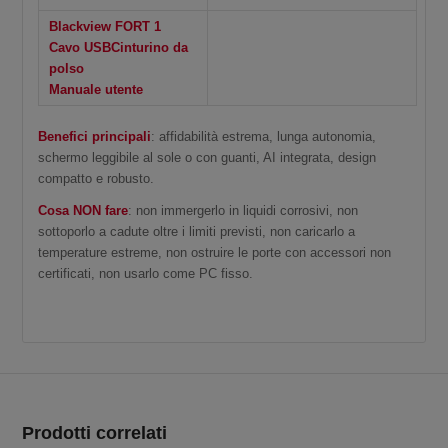
Blackview FORT 1
Cavo USB
Cinturino da
polso
Manuale utente
Benefici principali
: affidabilità estrema, lunga autonomia,
schermo leggibile al sole o con guanti, AI integrata, design
compatto e robusto.
Cosa NON fare
: non immergerlo in liquidi corrosivi, non
sottoporlo a cadute oltre i limiti previsti, non caricarlo a
In offerta!
temperature estreme, non ostruire le porte con accessori non
certificati, non usarlo come PC fisso.
In offerta!
Prodotti correlati