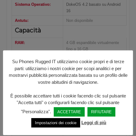
Sistema Operativo:
DokeOS 4.2 basato su Android
16
Antutu:
Non disponibile
Capacità
RAM:
4 GB espandibile virtualmente
fino a 16 GB
6 GB espandibile virtualmente
Su Phones Rugged IT utilizziamo cookie propri e di terze
fino a 24 GB
parti: utilizziamo i nostri cookie per scopi analitici e per
mostrarvi pubblicità personalizzata basata su un profilo delle
ROM:
128 GB / 256 GB
vostre abitudini di navigazione.
Espandibile:
Sì (fino a 2 TB tramite scheda
TF)
È possibile accettare tutti i cookie facendo clic sul pulsante
"Accetta tutti" o configurarli facendo clic sul pulsante
Batteria:
10.000 mAh con ricarica rapida
18 W
"Personalizza".
ACCETTARE
RIFIUTARE
Display
Leggi di più
Impostazioni dei cookie
Dimensione:
6.56″