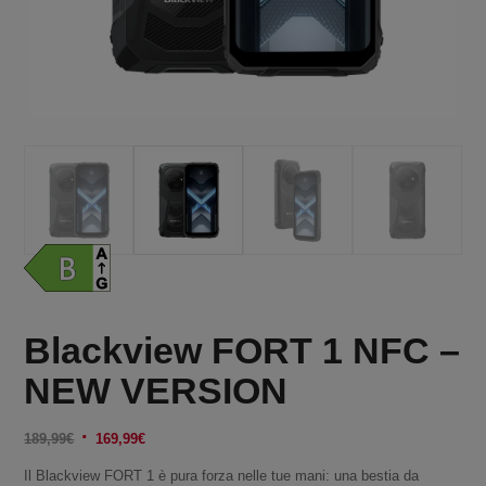
Blackview FORT 1 NFC –
NEW VERSION
Il
Il
189,99
€
169,99
€
prezzo
prezzo
Il Blackview FORT 1 è pura forza nelle tue mani: una bestia da