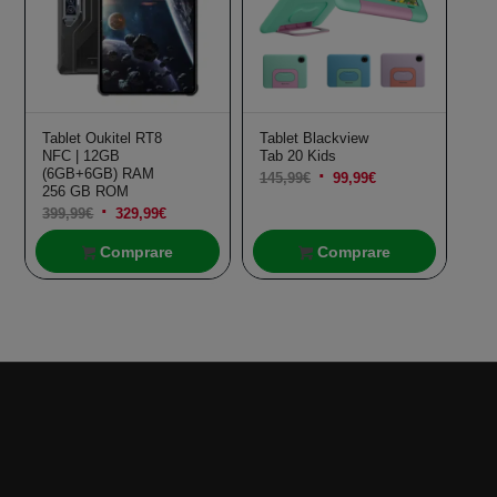
Tablet Oukitel RT8
Tablet Blackview
NFC | 12GB
Tab 20 Kids
(6GB+6GB) RAM
Il
Il
145,99
€
99,99
€
256 GB ROM
prezzo
prezzo
Il
Il
399,99
€
329,99
€
originale
attuale
prezzo
prezzo
Comprare
Comprare
era:
è:
originale
attuale
145,99€.
99,99€.
era:
è:
399,99€.
329,99€.