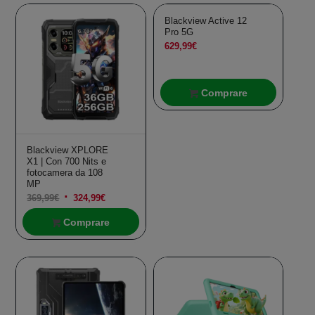
Blackview Active 12
Pro 5G
629,99
€
Comprare
Blackview XPLORE
X1 | Con 700 Nits e
fotocamera da 108
MP
Il
Il
369,99
€
324,99
€
prezzo
prezzo
Comprare
originale
attuale
In offerta!
In offerta!
era:
è:
369,99€.
324,99€.