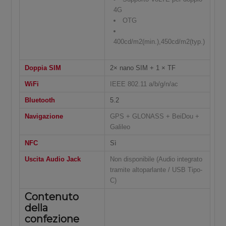
4G
OTG
400cd/m2(min.),450cd/m2(typ.)
Doppia SIM
2× nano SIM + 1 × TF
WiFi
IEEE 802.11 a/b/g/n/ac
Bluetooth
5.2
Navigazione
GPS + GLONASS + BeiDou +
Galileo
NFC
Sì
Uscita Audio Jack
Non disponibile (Audio integrato
tramite altoparlante / USB Tipo-
C)
Contenuto
della
confezione