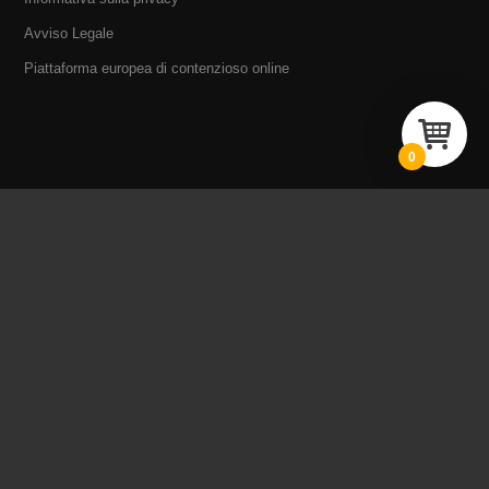
Avviso Legale
Piattaforma europea di contenzioso online
0
BLACKVIEW® BY PHONESRUGGED ITALIA
Via Brunelleschi – 20098 San Giuliano Milanese (MI)
L – V 9:30 a 18:00
info@phonesrugged.it
Servizio Tecnico Autorizzato
L – V 9:30 a 16:00
rma.blackview@gmail.com