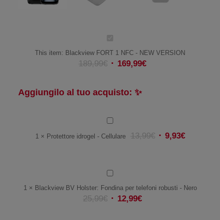
Blackview
FORT
This item:
Blackview FORT 1 NFC - NEW VERSION
1
189,99
€
169,99
€
NFC
-
NEW
Aggiungilo al tuo acquisto: ✨
VERSION
Protettore
idrogel
13,99
€
9,93
€
1
×
Protettore idrogel - Cellulare
-
Cellulare
Blackview
BV
1
×
Blackview BV Holster: Fondina per telefoni robusti - Nero
Holster:
25,99
€
12,99
€
Fondina
per