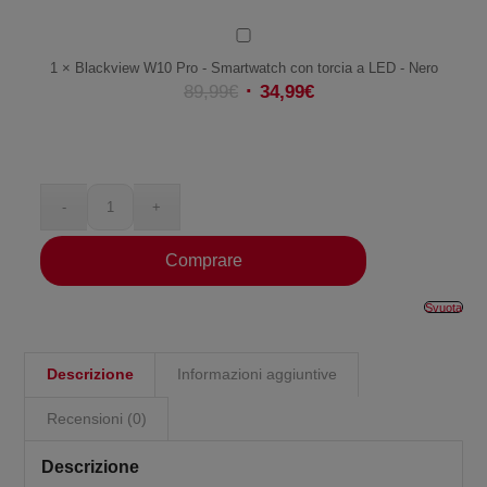
telefoni
robusti
Blackview
-
W10
1
×
Blackview W10 Pro - Smartwatch con torcia a LED - Nero
Nero
Pro
89,99
€
34,99
€
-
Smartwatch
con
torcia
a
LED
-
Comprare
Nero
Svuota
Descrizione
Informazioni aggiuntive
Recensioni (0)
Descrizione