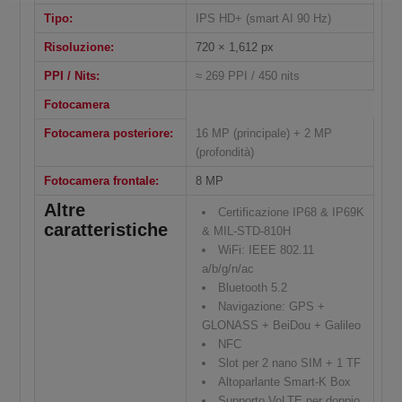
Tipo:
IPS HD+ (smart AI 90 Hz)
Risoluzione:
720 × 1,612 px
PPI / Nits:
≈ 269 PPI / 450 nits
Fotocamera
Fotocamera posteriore:
16 MP (principale) + 2 MP
(profondità)
Fotocamera frontale:
8 MP
Altre
Certificazione IP68 & IP69K
caratteristiche
& MIL-STD-810H
WiFi: IEEE 802.11
a/b/g/n/ac
Bluetooth 5.2
Navigazione: GPS +
GLONASS + BeiDou + Galileo
NFC
Slot per 2 nano SIM + 1 TF
Altoparlante Smart-K Box
Supporto VoLTE per doppio