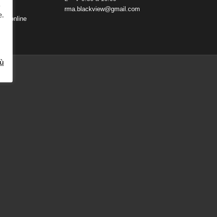
rma.blackview@gmail.com
e.
oso online
iù