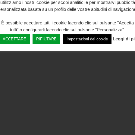
utilizziamo i nostri cookie per scopi analitici e per mostrarvi pubblicità
Avviso Legale
ersonalizzata basata su un profilo delle vostre abitudini di navigazion
Piattaforma europea di contenzi
È possibile accettare tutti i cookie facendo clic sul pulsante "Accetta
tutti" o configurarli facendo clic sul pulsante "Personalizza".
Leggi di p
ACCETTARE
RIFIUTARE
Impostazioni dei cookie