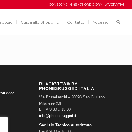
CONSEGNE IN 48 - 72 ORE GIORNI LAVORATIVI
egozio
Guida allo Shopping
Contatto
Accesso
BLACKVIEW® BY
PHONESRUGGED ITALIA
esrugged
Via Brunelleschi – 20098 San Giuliano
Milanese (MI)
L – V 9:30 a 18:00
info@phonesrugged.it
Servizio Tecnico Autorizzato
L – V 9:30 a 16:00