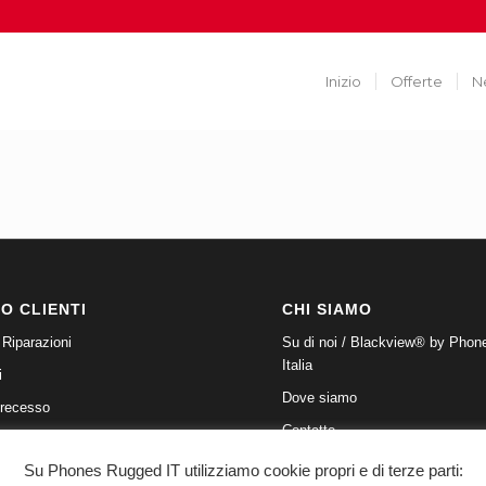
Inizio
Offerte
N
IO CLIENTI
CHI SIAMO
 Riparazioni
Su di noi / Blackview® by Phon
Italia
i
Dove siamo
 recesso
Contatto
i
Informativa sulla privacy
Su Phones Rugged IT utilizziamo cookie propri e di terze parti:
Blackview